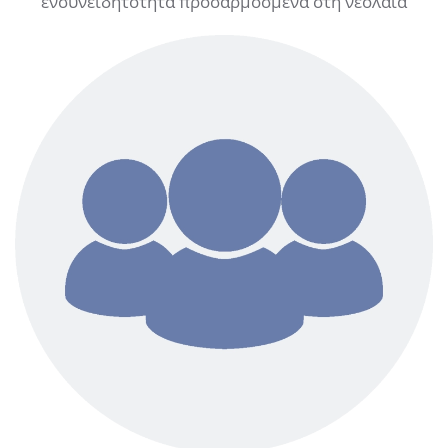
ενσυνειδητότητα προσαρμοσμένα στη νεολαία